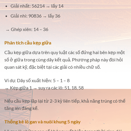
Giải nhất: 56214 → lấy 14
Giải nhì: 90836 → lấy 36
→ Ghép xiên: 14 – 36
Phân tích cầu kẹp giữa
Cầu kẹp giữa dựa trên quy luật các số đứng hai bên kẹp một
số ở giữa trong cùng dãy kết quả. Phương pháp này đòi hỏi
quan sát kỹ, đặc biệt tại các giải có nhiều chữ số.
Ví dụ: Dãy số xuất hiện: 5 – 1 – 8
→ Kẹp giữa 1 → suy ra các lô: 51, 18, 58
Nếu cầu kẹp lặp lại từ 2-3 kỳ liên tiếp, khả năng trúng có thể
tăng lên đáng kể.
Thống kê lô gan và nuôi khung 5 ngày