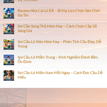
Review Nhà Cái Lô Đề – Bí Kíp Lựa Chọn Sân Chơi
Uy Tín
Soi Cầu Song Thủ Hôm Nay – Cách Chọn Cặp Số
Sáng Giá
Soi Cầu Lô Xiên Hôm Nay – Phân Tích Cầu Đẹp, Dễ
Trúng
Soi Cầu Lô Miền Trung – Kinh Nghiệm Đánh Bền,
Ổn Định
Soi Cầu Lô Miền Nam Mỗi Ngày – Cách Đọc Cầu Dễ
Hiểu