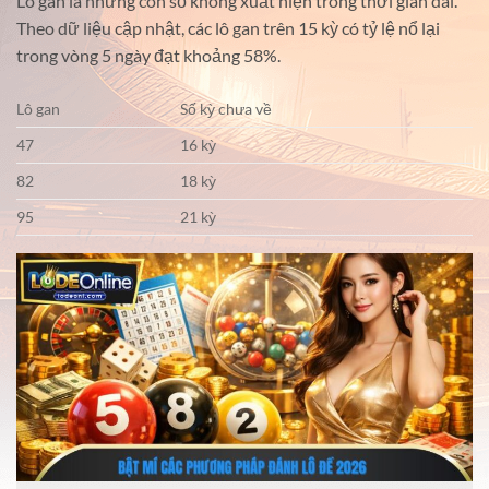
Lô gan là những con số không xuất hiện trong thời gian dài.
Theo dữ liệu cập nhật, các lô gan trên 15 kỳ có tỷ lệ nổ lại
trong vòng 5 ngày đạt khoảng 58%.
Lô gan
Số kỳ chưa về
47
16 kỳ
82
18 kỳ
95
21 kỳ