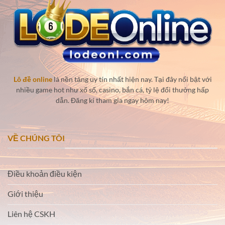
Lô đề online
là nền tảng uy tín nhất hiện nay. Tại đây nổi bật với
nhiều game hot như xổ số, casino, bắn cá, tỷ lệ đổi thưởng hấp
dẫn. Đăng kí tham gia ngay hôm nay!
VỀ CHÚNG TÔI
Điều khoản điều kiện
Giới thiệu
Liên hệ CSKH