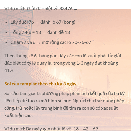
Ví dụ mới: Giải đặc biệt về 83476 →
Lấy đuôi 76 → đánh lô 67 (bóng)
Tổng 7 + 6 = 13 → đánh đề 13
Chạm 7 và 6 → mở rộng các lô 70-76-67
Theo thống kê 6 tháng gần đây, các con lô xuất phát từ giải
đặc biệt có tỷ lệ quay lại trong vòng 1-3 ngày đạt khoảng
41%.
Soi cầu tam giác theo chu kỳ 3 ngày
Soi cầu tam giác là phương pháp phân tích kết quả của ba kỳ
liên tiếp để tạo ra mô hình số học. Người chơi sử dụng phép
cộng, trừ hoặc lấy trung bình để tìm ra con số có xác suất
xuất hiện cao.
Ví dụ mới: Ba ngày gần nhất lô về: 18 – 42 – 69