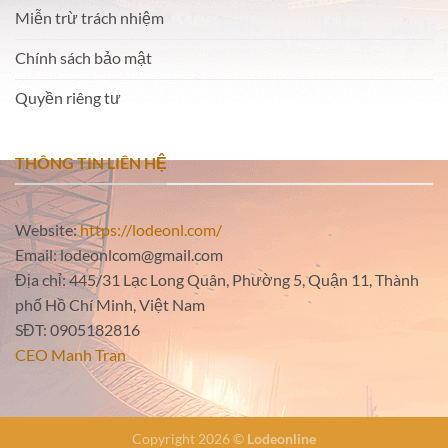
Miễn trừ trách nhiệm
Chính sách bảo mật
Quyền riêng tư
THÔNG TIN LIÊN HỆ
Website:
https://lodeonl.com/
Email:
lodeonlcom@gmail.com
Địa chỉ:
445/31 Lạc Long Quân, Phường 5, Quận 11, Thành
phố Hồ Chí Minh, Việt Nam
SĐT:
0905182816
CEO Manh Tran
Copyright 2026 ©
Lodeonline