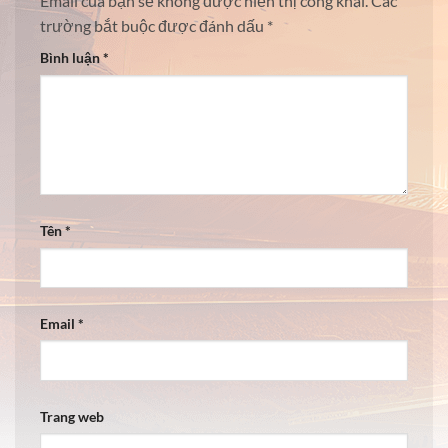
Email của bạn sẽ không được hiển thị công khai.
Các
trường bắt buộc được đánh dấu
*
Bình luận
*
Tên
*
Email
*
Trang web