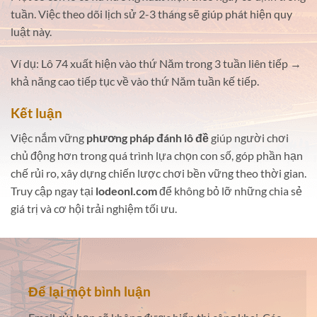
tuần. Việc theo dõi lịch sử 2-3 tháng sẽ giúp phát hiện quy
luật này.
Ví dụ: Lô 74 xuất hiện vào thứ Năm trong 3 tuần liên tiếp →
khả năng cao tiếp tục về vào thứ Năm tuần kế tiếp.
Kết luận
Việc nắm vững
phương pháp đánh lô đề
giúp người chơi
chủ động hơn trong quá trình lựa chọn con số, góp phần hạn
chế rủi ro, xây dựng chiến lược chơi bền vững theo thời gian.
Truy cập ngay tại
lodeonl.com
để không bỏ lỡ những chia sẻ
giá trị và cơ hội trải nghiệm tối ưu.
Để lại một bình luận