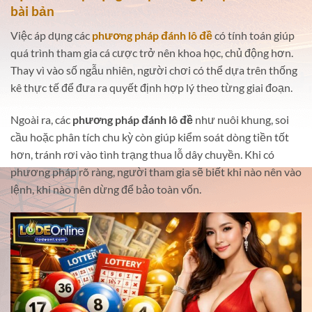
bài bản
Việc áp dụng các
phương pháp đánh lô đề
có tính toán giúp
quá trình tham gia cá cược trở nên khoa học, chủ động hơn.
Thay vì vào số ngẫu nhiên, người chơi có thể dựa trên thống
kê thực tế để đưa ra quyết định hợp lý theo từng giai đoạn.
Ngoài ra, các
phương pháp đánh lô đề
như nuôi khung, soi
cầu hoặc phân tích chu kỳ còn giúp kiểm soát dòng tiền tốt
hơn, tránh rơi vào tình trạng thua lỗ dây chuyền. Khi có
phương pháp rõ ràng, người tham gia sẽ biết khi nào nên vào
lệnh, khi nào nên dừng để bảo toàn vốn.