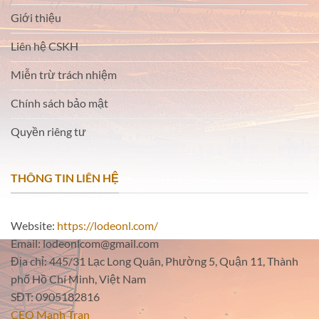
Giới thiệu
Liên hệ CSKH
Miễn trừ trách nhiệm
Chính sách bảo mật
Quyền riêng tư
THÔNG TIN LIÊN HỆ
Website:
https://lodeonl.com/
Email:
lodeonlcom@gmail.com
Địa chỉ:
445/31 Lạc Long Quân, Phường 5, Quận 11, Thành
phố Hồ Chí Minh, Việt Nam
SĐT:
0905182816
CEO Manh Tran