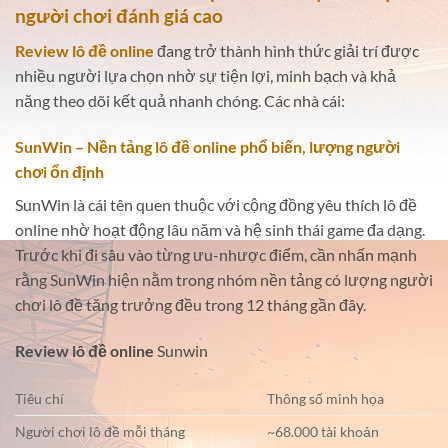
người chơi đánh giá cao
Review lô đề online
đang trở thành hình thức giải trí được
nhiều người lựa chọn nhờ sự tiện lợi, minh bạch và khả
năng theo dõi kết quả nhanh chóng. Các nhà cái:
SunWin – Nền tảng lô đề online phổ biến, lượng người
chơi ổn định
SunWin là cái tên quen thuộc với cộng đồng yêu thích lô đề
online nhờ hoạt động lâu năm và hệ sinh thái game đa dạng.
Trước khi đi sâu vào từng ưu-nhược điểm, cần nhấn mạnh
rằng SunWin hiện nằm trong nhóm nền tảng có lượng người
chơi lô đề tăng trưởng đều trong 12 tháng gần đây.
Review lô đề online
Sunwin
Tiêu chí
Thông số minh họa
Người chơi lô đề mỗi tháng
~68.000 tài khoản