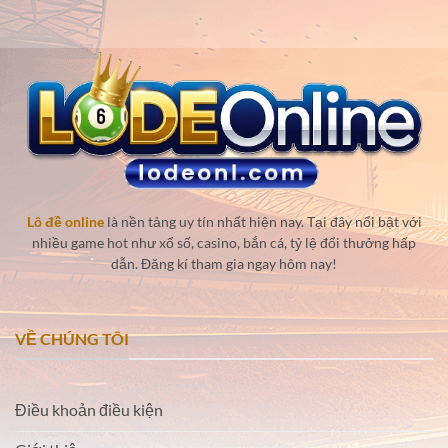
Lô đề online
là nền tảng uy tín nhất hiện nay. Tại đây nổi bật với
nhiều game hot như xổ số, casino, bắn cá, tỷ lệ đổi thưởng hấp
dẫn. Đăng kí tham gia ngay hôm nay!
VỀ CHÚNG TÔI
Điều khoản điều kiện