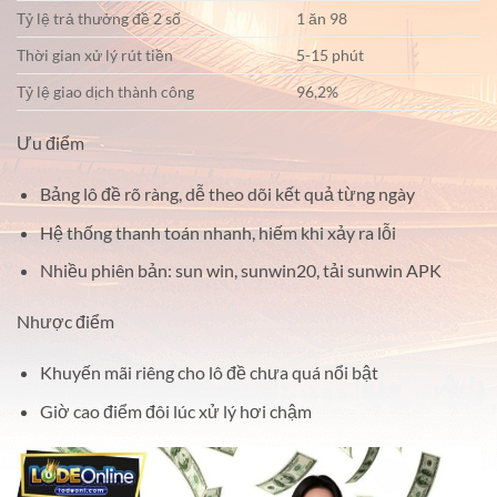
Tỷ lệ trả thưởng đề 2 số
1 ăn 98
Thời gian xử lý rút tiền
5-15 phút
Tỷ lệ giao dịch thành công
96,2%
Ưu điểm
Bảng lô đề rõ ràng, dễ theo dõi kết quả từng ngày
Hệ thống thanh toán nhanh, hiếm khi xảy ra lỗi
Nhiều phiên bản: sun win, sunwin20, tải sunwin APK
Nhược điểm
Khuyến mãi riêng cho lô đề chưa quá nổi bật
Giờ cao điểm đôi lúc xử lý hơi chậm