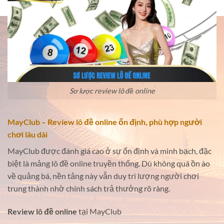
Sơ lược review lô đề online
MayClub – Review lô đề online ổn định, phù hợp người
chơi lâu dài
MayClub được đánh giá cao ở sự ổn định và minh bạch, đặc
biệt là mảng lô đề online truyền thống. Dù không quá ồn ào
về quảng bá, nền tảng này vẫn duy trì lượng người chơi
trung thành nhờ chính sách trả thưởng rõ ràng.
Review lô đề online
tại MayClub