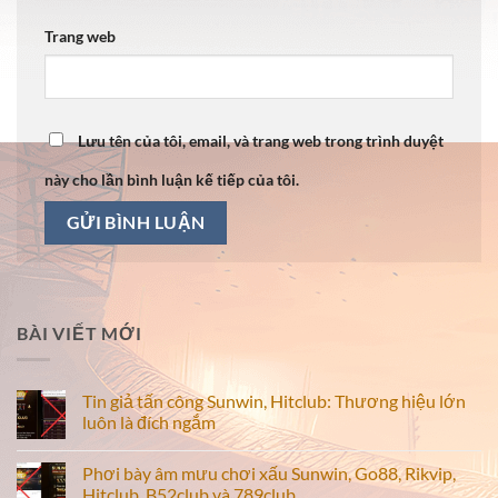
Trang web
Lưu tên của tôi, email, và trang web trong trình duyệt
này cho lần bình luận kế tiếp của tôi.
BÀI VIẾT MỚI
Tin giả tấn công Sunwin, Hitclub: Thương hiệu lớn
luôn là đích ngắm
Phơi bày âm mưu chơi xấu Sunwin, Go88, Rikvip,
Hitclub, B52club và 789club