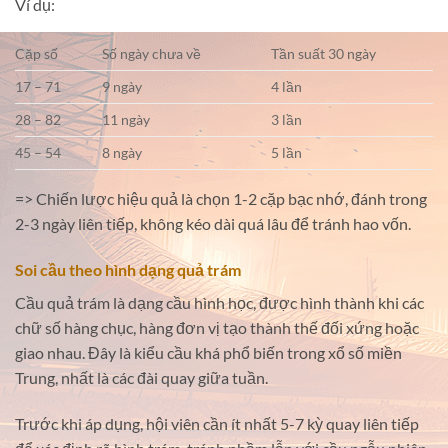
Ví dụ:
Cặp số
Số ngày chưa về
Tần suất 30 ngày
17 – 71
9 ngày
4 lần
28 – 82
11 ngày
3 lần
45 – 54
8 ngày
5 lần
=> Chiến lược hiệu quả là chọn 1-2 cặp bạc nhớ, đánh trong
2-3 ngày liên tiếp, không kéo dài quá lâu để tránh hao vốn.
Soi cầu theo hình dạng quả trám
Cầu quả trám là dạng cầu hình học, được hình thành khi các
chữ số hàng chục, hàng đơn vị tạo thành thế đối xứng hoặc
giao nhau. Đây là kiểu cầu khá phổ biến trong xổ số miền
Trung, nhất là các đài quay giữa tuần.
Trước khi áp dụng, hội viên cần ít nhất 5-7 kỳ quay liên tiếp