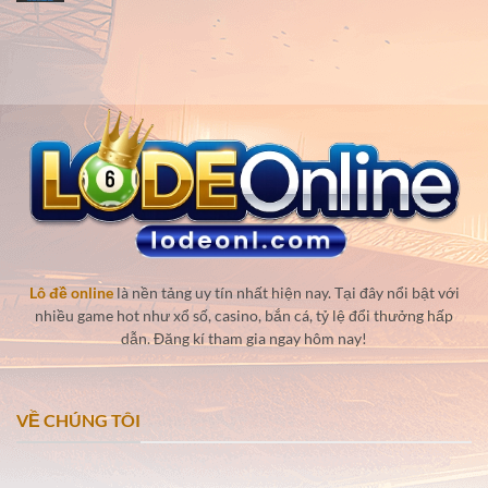
Lô đề online
là nền tảng uy tín nhất hiện nay. Tại đây nổi bật với
nhiều game hot như xổ số, casino, bắn cá, tỷ lệ đổi thưởng hấp
dẫn. Đăng kí tham gia ngay hôm nay!
VỀ CHÚNG TÔI