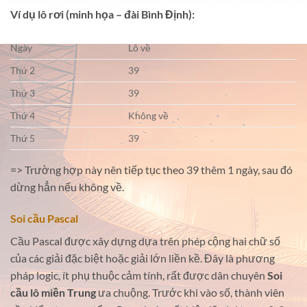
Ví dụ lô rơi (minh họa – đài Bình Định):
Ngày
Lô về
Thứ 2
39
Thứ 3
39
Thứ 4
Không về
Thứ 5
39
=> Trường hợp này nên tiếp tục theo 39 thêm 1 ngày, sau đó
dừng hẳn nếu không về.
Soi cầu Pascal
Cầu Pascal được xây dựng dựa trên phép cộng hai chữ số
của các giải đặc biệt hoặc giải lớn liền kề. Đây là phương
pháp logic, ít phụ thuộc cảm tính, rất được dân chuyên
Soi
cầu lô miền Trung
ưa chuộng. Trước khi vào số, thành viên