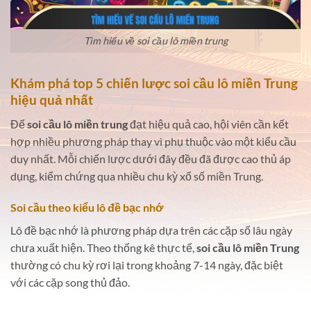
Tìm hiểu về soi cầu lô miền trung
Khám phá top 5 chiến lược soi cầu lô miền Trung
hiệu quả nhất
Để
soi cầu lô miền trung
đạt hiệu quả cao, hội viên cần kết
hợp nhiều phương pháp thay vì phụ thuộc vào một kiểu cầu
duy nhất. Mỗi chiến lược dưới đây đều đã được cao thủ áp
dụng, kiểm chứng qua nhiều chu kỳ xổ số miền Trung.
Soi cầu theo kiểu lô đề bạc nhớ
Lô đề bạc nhớ là phương pháp dựa trên các cặp số lâu ngày
chưa xuất hiện. Theo thống kê thực tế,
soi cầu lô miền Trung
thường có chu kỳ rơi lại trong khoảng 7-14 ngày, đặc biệt
với các cặp song thủ đảo.