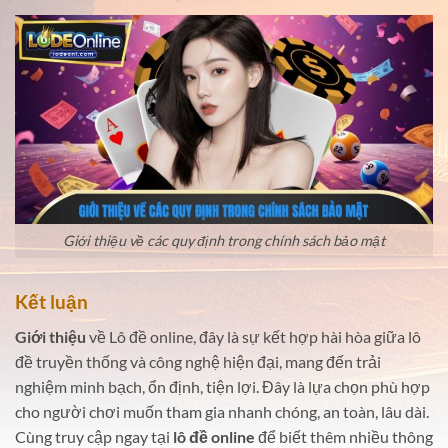
Giới thiệu về các quy định trong chính sách bảo mật
Kết luận
Giới thiệu
về Lô đề online, đây là sự kết hợp hài hòa giữa lô
đề truyền thống và công nghệ hiện đại, mang đến trải
nghiệm minh bạch, ổn định, tiện lợi. Đây là lựa chọn phù hợp
cho người chơi muốn tham gia nhanh chóng, an toàn, lâu dài.
Cùng truy cập ngay tại
lô đề online
để biết thêm nhiều thông