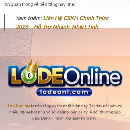
tin quan trọng về nền tảng này nhé!
Xem thêm:
Liên Hệ CSKH Chính Thức
2026 – Hỗ Trợ Nhanh, Nhiệt Tình
Lô đề online
là nền tảng uy tín nhất hiện nay. Tại đây nổi bật với
nhiều game hot như xổ số, casino, bắn cá, tỷ lệ đổi thưởng hấp
dẫn. Đăng kí tham gia ngay hôm nay!