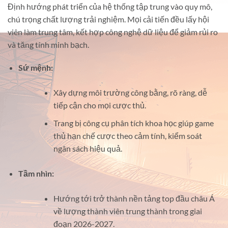
Định hướng phát triển của hệ thống tập trung vào quy mô,
chú trọng chất lượng trải nghiệm. Mọi cải tiến đều lấy hội
viên làm trung tâm, kết hợp công nghệ dữ liệu để giảm rủi ro
và tăng tính minh bạch.
Sứ mệnh:
Xây dựng môi trường công bằng, rõ ràng, dễ
tiếp cận cho mọi cược thủ.
Trang bị công cụ phân tích khoa học giúp game
thủ hạn chế cược theo cảm tính, kiểm soát
ngân sách hiệu quả.
Tầm nhìn:
Hướng tới trở thành nền tảng top đầu châu Á
về lượng thành viên trung thành trong giai
đoạn 2026-2027.