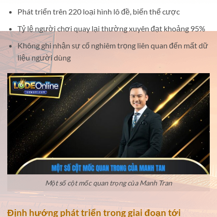
Phát triển trên 220 loại hình lô đề, biến thể cược
Tỷ lệ người chơi quay lại thường xuyên đạt khoảng 95%
Không ghi nhận sự cố nghiêm trọng liên quan đến mất dữ
liệu người dùng
Một số cột mốc quan trọng của Manh Tran
Định hướng phát triển trong giai đoạn tới