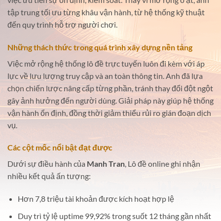
tập trung tối ưu từng khâu vận hành, từ hệ thống kỹ thuật
đến quy trình hỗ trợ người chơi.
Những thách thức trong quá trình xây dựng nền tảng
Việc mở rộng hệ thống lô đề trực tuyến luôn đi kèm với áp
lực về lưu lượng truy cập và an toàn thông tin. Anh đã lựa
chọn chiến lược nâng cấp từng phần, tránh thay đổi đột ngột
gây ảnh hưởng đến người dùng. Giải pháp này giúp hệ thống
vận hành ổn định, đồng thời giảm thiểu rủi ro gián đoạn dịch
vụ.
Các cột mốc nổi bật đạt được
Dưới sự điều hành của
Manh Tran
, Lô đề online ghi nhận
nhiều kết quả ấn tượng:
Hơn 7,8 triệu tài khoản được kích hoạt hợp lệ
Duy trì tỷ lệ uptime 99,92% trong suốt 12 tháng gần nhất