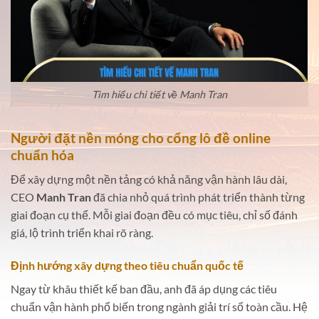
Tìm hiểu chi tiết về Manh Tran
Người đặt nền móng cho cổng lô đề online
chuẩn hóa
Để xây dựng một nền tảng có khả năng vận hành lâu dài,
CEO
Manh Tran
đã chia nhỏ quá trình phát triển thành từng
giai đoạn cụ thể. Mỗi giai đoạn đều có mục tiêu, chỉ số đánh
giá, lộ trình triển khai rõ ràng.
Định hướng xây dựng theo tiêu chuẩn quốc tế
Ngay từ khâu thiết kế ban đầu, anh đã áp dụng các tiêu
chuẩn vận hành phổ biến trong ngành giải trí số toàn cầu. Hệ