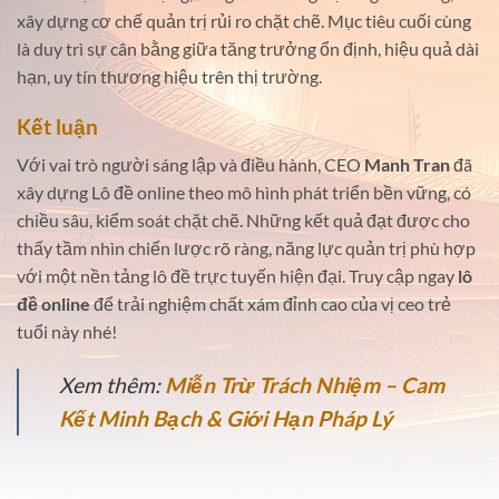
xây dựng cơ chế quản trị rủi ro chặt chẽ. Mục tiêu cuối cùng
là duy trì sự cân bằng giữa tăng trưởng ổn định, hiệu quả dài
hạn, uy tín thương hiệu trên thị trường.
Kết luận
Với vai trò người sáng lập và điều hành, CEO
Manh Tran
đã
xây dựng Lô đề online theo mô hình phát triển bền vững, có
chiều sâu, kiểm soát chặt chẽ. Những kết quả đạt được cho
thấy tầm nhìn chiến lược rõ ràng, năng lực quản trị phù hợp
với một nền tảng lô đề trực tuyến hiện đại. Truy cập ngay
lô
đề online
để trải nghiệm chất xám đỉnh cao của vị ceo trẻ
tuổi này nhé!
Xem thêm:
Miễn Trừ Trách Nhiệm – Cam
Kết Minh Bạch & Giới Hạn Pháp Lý