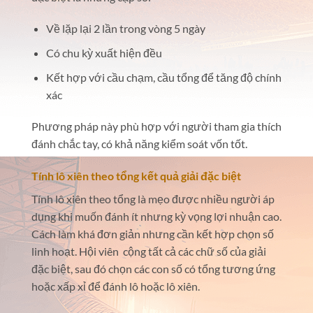
Về lặp lại 2 lần trong vòng 5 ngày
Có chu kỳ xuất hiện đều
Kết hợp với cầu chạm, cầu tổng để tăng độ chính
xác
Phương pháp này phù hợp với người tham gia thích
đánh chắc tay, có khả năng kiểm soát vốn tốt.
Tính lô xiên theo tổng kết quả giải đặc biệt
Tính lô xiên theo tổng là mẹo được nhiều người áp
dụng khi muốn đánh ít nhưng kỳ vọng lợi nhuận cao.
Cách làm khá đơn giản nhưng cần kết hợp chọn số
linh hoạt. Hội viên cộng tất cả các chữ số của giải
đặc biệt, sau đó chọn các con số có tổng tương ứng
hoặc xấp xỉ để đánh lô hoặc lô xiên.