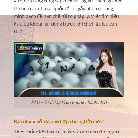
vực, nền tảng cung cấp dịch vụ. Người tham gia nên
ưu tiên các nhà cái quốc tế có giấy phép rõ ràng,
minh bạch để hạn chế rủi ro pháp lý. Việc tìm hiểu
kỹ điều khoản sử dụng trước khi chơi là điều cần
thiết.
FAQ – Giải đáp lô đề online nhanh nhất
Bao nhiêu vốn là phù hợp cho người mới?
Theo thống kê thực tế, mức vốn an toàn cho người