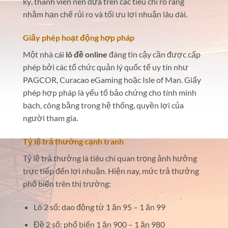
ký, thành viên nên dựa trên các tiêu chí rõ ràng
nhằm hạn chế rủi ro và tối ưu lợi nhuận lâu dài.
Giấy phép hoạt động hợp pháp
Một nhà cái
lô đề online
đáng tin cậy cần được cấp
phép bởi các tổ chức quản lý quốc tế uy tín như
PAGCOR, Curacao eGaming hoặc Isle of Man. Giấy
phép hợp pháp là yếu tố bảo chứng cho tính minh
bạch, công bằng trong hệ thống, quyền lợi của
người tham gia.
Tỷ lệ trả thưởng cạnh tranh
Tỷ lệ trả thưởng là tiêu chí quan trọng ảnh hưởng
trực tiếp đến lợi nhuận. Hiện nay, mức trả thưởng
phổ biến trên thị trường:
Lô 2 số: dao động từ 1 ăn 95 – 1 ăn 99
Đề 2 số: phổ biến 1 ăn 900 – 1 ăn 980