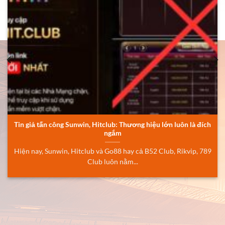
Tin giả tấn công Sunwin, Hitclub: Thương hiệu lớn luôn là đích
ngắm
Hiện nay, Sunwin, Hitclub và Go88 hay cả B52 Club, Rikvip, 789
Club luôn nằm...