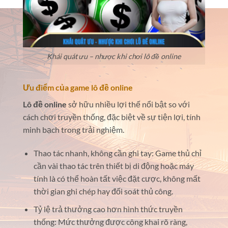
Khái quát ưu – nhược khi chơi lô đề online
Ưu điểm của game lô đề online
Lô đề online
sở hữu nhiều lợi thế nổi bật so với
cách chơi truyền thống, đặc biệt về sự tiện lợi, tính
minh bạch trong trải nghiệm.
Thao tác nhanh, không cần ghi tay: Game thủ chỉ
cần vài thao tác trên thiết bị di động hoặc máy
tính là có thể hoàn tất việc đặt cược, không mất
thời gian ghi chép hay đối soát thủ công.
Tỷ lệ trả thưởng cao hơn hình thức truyền
thống: Mức thưởng được công khai rõ ràng,