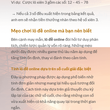
Ví dụ: Cược lô xiên 3 gồm các số: 12 – 45 – 78
→ Nếu cả 3 số đều xuất hiện trong bảng kết quả,
anh em sẽ nhận tiền thưởng nhân theo hệ số xiên 3.
Mẹo chơi lô đề online mà bạn nên biết
Bên cạnh may mắn,
lô đề online
đòi hỏi tư duy phân
tích, chiến lược quản lý vốn rõ ràng. Những mẹo
dưới đây được nhiều game thủ lâu năm áp dụng để
tăng tính ổn định, thay vì đánh theo cảm tính.
Tính lô đề online dựa trên số cuối giải đặc biệt
Đây là phương pháp được áp dụng phổ biến nhờ
tính đơn giản nhưng mang lại hiệu quả tương đối
ổn định. Cách tính này dựa trên giả thuyết chu kỳ
lặp lại của các chữ số cuối, cho rằng những con số
vừa xuất hiện có khả năng quay lại trong thời gian
ngắn.