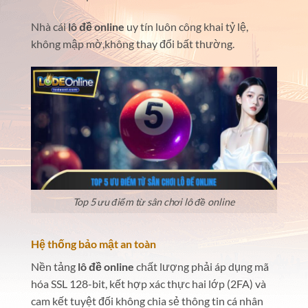
Nhà cái
lô đề online
uy tín luôn công khai tỷ lệ,
không mập mờ,không thay đổi bất thường.
Top 5 ưu điểm từ sân chơi lô đề online
Hệ thống bảo mật an toàn
Nền tảng
lô đề online
chất lượng phải áp dụng mã
hóa SSL 128-bit, kết hợp xác thực hai lớp (2FA) và
cam kết tuyệt đối không chia sẻ thông tin cá nhân