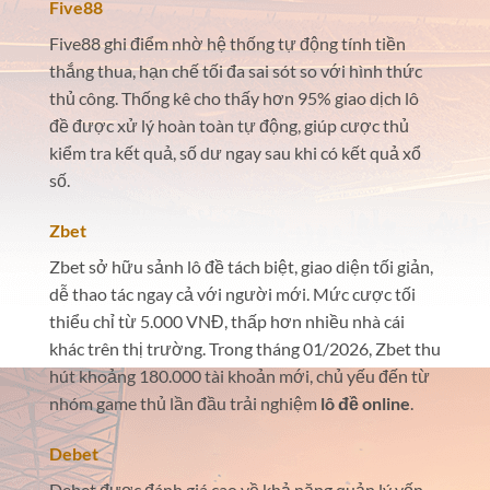
Five88
Five88 ghi điểm nhờ hệ thống tự động tính tiền
thắng thua, hạn chế tối đa sai sót so với hình thức
thủ công. Thống kê cho thấy hơn 95% giao dịch lô
đề được xử lý hoàn toàn tự động, giúp cược thủ
kiểm tra kết quả, số dư ngay sau khi có kết quả xổ
số.
Zbet
Zbet sở hữu sảnh lô đề tách biệt, giao diện tối giản,
dễ thao tác ngay cả với người mới. Mức cược tối
thiểu chỉ từ 5.000 VNĐ, thấp hơn nhiều nhà cái
khác trên thị trường. Trong tháng 01/2026, Zbet thu
hút khoảng 180.000 tài khoản mới, chủ yếu đến từ
nhóm game thủ lần đầu trải nghiệm
lô đề online
.
Debet
Debet được đánh giá cao về khả năng quản lý vốn,