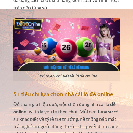
đa dạng cách chơi, khả năng kiểm soát vốn linh hoạt
trên nền tảng số.
Giới thiệu chi tiết về lô đề online
5+ tiêu chí lựa chọn nhà cái lô đề online
Để tham gia hiệu quả, việc chọn đúng nhà cái
lô đề
online
uy tín là yếu tố then chốt. Mỗi nền tảng sẽ có
sự khác biệt về tỷ lệ trả thưởng, hệ thống bảo mật,
trải nghiệm người dùng. Trước khi quyết định đăng