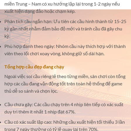
miền Trung – Nam có xu hướng lặp lại trong 1-2 ngày nếu
xuất hiện dạng đảo hoặc chạm kép.
Phân tích cầu ngắn hạn: Ưu tiên các cầu hình thành từ 15-25
kỳ gần nhất nhằm đảm bảo độ mới và tránh cầu đã gãy chu
kỳ.
Phù hợp đánh theo ngày: Nhóm cầu này thích hợp với thành
viên theo lối chơi xoay vòng, không giữ số dài hạn.
Tổng hợp cầu đẹp đang chạy
Ngoài việc soi cầu riêng lẻ theo từng miền, sân chơi còn tổng
hợp các cầu đang vận động tốt trên toàn hệ thống để game
thủ dễ so sánh và chọn lọc.
Cầu chưa gãy: Các cầu chạy trên 4 nhịp liên tiếp có xác suất
duy trì thêm ít nhất 1 nhịp đạt 67%.
Cầu có xác suất lặp cao: Những cầu xuất hiện tối thiểu 3 lần
trong 7 ngày thường có tỷ lệ quay lại trên 70%.