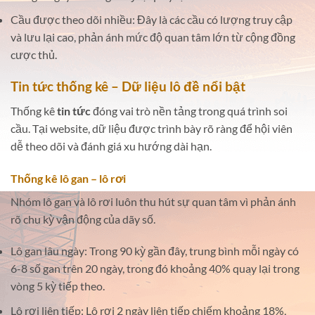
Cầu được theo dõi nhiều: Đây là các cầu có lượng truy cập
và lưu lại cao, phản ánh mức độ quan tâm lớn từ cộng đồng
cược thủ.
Tin tức thống kê – Dữ liệu lô đề nổi bật
Thống kê
tin tức
đóng vai trò nền tảng trong quá trình soi
cầu. Tại website, dữ liệu được trình bày rõ ràng để hội viên
dễ theo dõi và đánh giá xu hướng dài hạn.
Thống kê lô gan – lô rơi
Nhóm lô gan và lô rơi luôn thu hút sự quan tâm vì phản ánh
rõ chu kỳ vận động của dãy số.
Lô gan lâu ngày: Trong 90 kỳ gần đây, trung bình mỗi ngày có
6-8 số gan trên 20 ngày, trong đó khoảng 40% quay lại trong
vòng 5 kỳ tiếp theo.
Lô rơi liên tiếp: Lô rơi 2 ngày liên tiếp chiếm khoảng 18%,