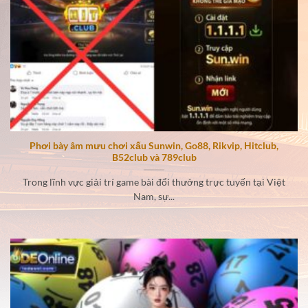
Phơi bày âm mưu chơi xấu Sunwin, Go88, Rikvip, Hitclub,
B52club và 789club
Trong lĩnh vực giải trí game bài đổi thưởng trực tuyến tại Việt
Nam, sự...