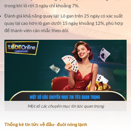
trong khi lô rơi 3 ngày chỉ khoảng 7%.
Đánh giá khả năng quay lại: Lô gan trên 25 ngày có xác suất
quay lại cao hơn lô gan dưới 15 ngày khoảng 12%, phù hợp
để thành viên cân nhắc theo dõi.
Một số các chuyên mục tin tức quan trọng
Thống kê tin tức về đầu- đuôi nóng lạnh