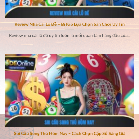
Review Nhà Cái Lô Đề – Bí Kíp Lựa Chọn Sân Chơi Uy Tín
Review nhà cái lô đề uy tín luôn là mối quan tâm hàng đầu của...
Soi Cầu Song Thủ Hôm Nay – Cách Chọn Cặp Số Sáng Giá