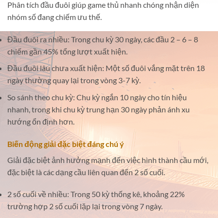
Phân tích đầu đuôi giúp game thủ nhanh chóng nhận diện
nhóm số đang chiếm ưu thế.
Đầu đuôi ra nhiều: Trong chu kỳ 30 ngày, các đầu 2 – 6 – 8
chiếm gần 45% tổng lượt xuất hiện.
Đầu đuôi lâu chưa xuất hiện: Một số đuôi vắng mặt trên 18
ngày thường quay lại trong vòng 3-7 kỳ.
So sánh theo chu kỳ: Chu kỳ ngắn 10 ngày cho tín hiệu
nhanh, trong khi chu kỳ trung hạn 30 ngày phản ánh xu
hướng ổn định hơn.
Biến động giải đặc biệt đáng chú ý
Giải đặc biệt ảnh hưởng mạnh đến việc hình thành cầu mới,
đặc biệt là các dạng cầu liên quan đến 2 số cuối.
2 số cuối về nhiều: Trong 50 kỳ thống kê, khoảng 22%
trường hợp 2 số cuối lặp lại trong vòng 7 ngày.