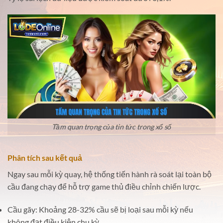
Tầm quan trọng của tin tức trong xổ số
Phân tích sau kết quả
Ngay sau mỗi kỳ quay, hệ thống tiến hành rà soát lại toàn bộ
cầu đang chạy để hỗ trợ game thủ điều chỉnh chiến lược.
Cầu gãy: Khoảng 28-32% cầu sẽ bị loại sau mỗi kỳ nếu
không đạt điều kiện chu kỳ.