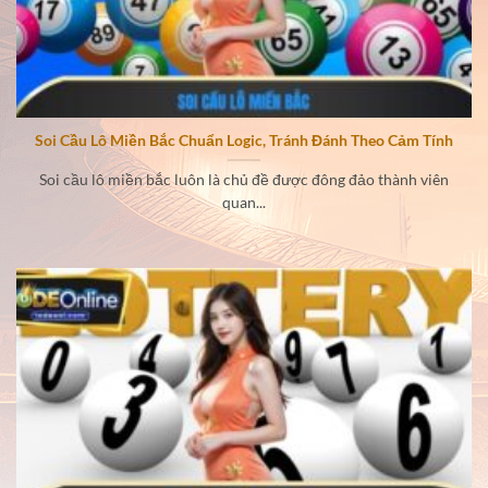
Soi Cầu Lô Miền Bắc Chuẩn Logic, Tránh Đánh Theo Cảm Tính
Soi cầu lô miền bắc luôn là chủ đề được đông đảo thành viên
quan...