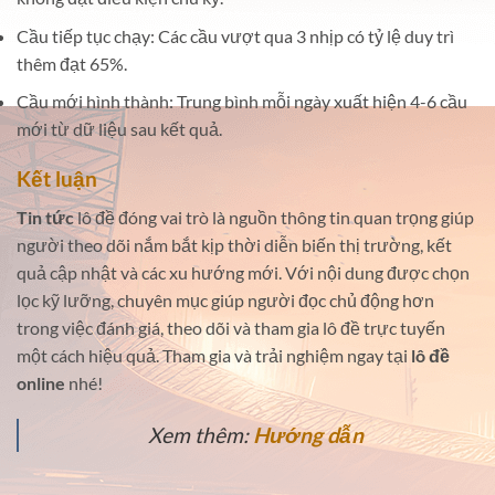
Cầu tiếp tục chạy: Các cầu vượt qua 3 nhịp có tỷ lệ duy trì
thêm đạt 65%.
Cầu mới hình thành: Trung bình mỗi ngày xuất hiện 4-6 cầu
mới từ dữ liệu sau kết quả.
Kết luận
Tin tức
lô đề đóng vai trò là nguồn thông tin quan trọng giúp
người theo dõi nắm bắt kịp thời diễn biến thị trường, kết
quả cập nhật và các xu hướng mới. Với nội dung được chọn
lọc kỹ lưỡng, chuyên mục giúp người đọc chủ động hơn
trong việc đánh giá, theo dõi và tham gia lô đề trực tuyến
một cách hiệu quả. Tham gia và trải nghiệm ngay tại
lô đề
online
nhé!
Xem thêm:
Hướng dẫn