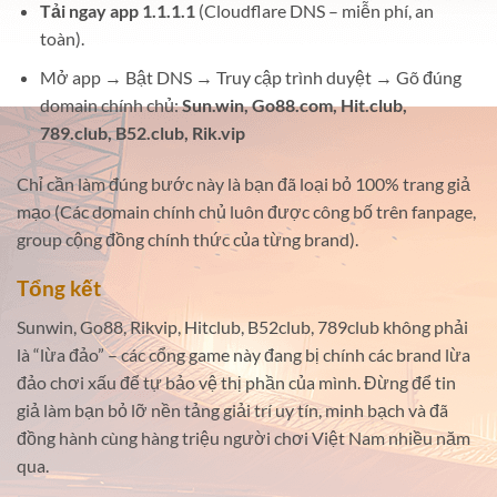
Tải ngay app 1.1.1.1
(Cloudflare DNS – miễn phí, an
toàn).
Mở app → Bật DNS → Truy cập trình duyệt → Gõ đúng
domain chính chủ:
Sun.win, Go88.com, Hit.club,
789.club, B52.club, Rik.vip
Chỉ cần làm đúng bước này là bạn đã loại bỏ 100% trang giả
mạo (Các domain chính chủ luôn được công bố trên fanpage,
group cộng đồng chính thức của từng brand).
Tổng kết
Sunwin, Go88, Rikvip, Hitclub, B52club, 789club không phải
là “lừa đảo” – các cổng game này đang bị chính các brand lừa
đảo chơi xấu để tự bảo vệ thị phần của mình. Đừng để tin
giả làm bạn bỏ lỡ nền tảng giải trí uy tín, minh bạch và đã
đồng hành cùng hàng triệu người chơi Việt Nam nhiều năm
qua.