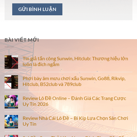
BÀI VIẾT MỚI
Tin giả tấn công Sunwin, Hitclub: Thương hiệu lớn
luôn là đích ngắm
Phơi bày âm mưu chơi xấu Sunwin, Go88, Rikvip,
Hitclub, B52club và 789club
Review Lô Đề Online – Đánh Giá Các Trang Cược
Uy Tín 2026
Review Nhà Cái Lô Đề – Bí Kíp Lựa Chọn Sân Chơi
Uy Tín