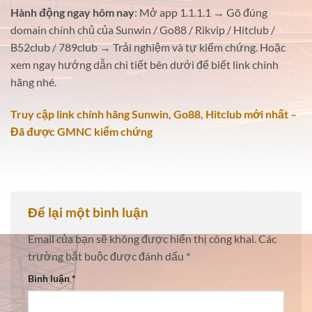
Hành động ngay hôm nay
: Mở app 1.1.1.1 → Gõ đúng
domain chính chủ của Sunwin / Go88 / Rikvip / Hitclub /
B52club / 789club → Trải nghiệm và tự kiểm chứng. Hoặc
xem ngay hướng dẫn chi tiết bên dưới để biết link chính
hãng nhé.
Truy cập link chính hãng Sunwin, Go88, Hitclub mới nhất –
Đã được GMNC kiểm chứng
Để lại một bình luận
Email của bạn sẽ không được hiển thị công khai.
Các
trường bắt buộc được đánh dấu
*
Bình luận
*