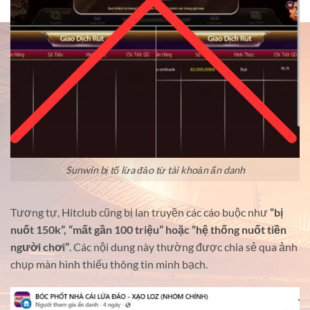
Sunwin bị tố lừa đảo từ tài khoản ẩn danh
Tương tự, Hitclub cũng bị lan truyền các cáo buộc như
“bị
nuốt 150k”, “mất gần 100 triệu” hoặc “hệ thống nuốt tiền
người chơi”
. Các nội dung này thường được chia sẻ qua ảnh
chụp màn hình thiếu thông tin minh bạch.