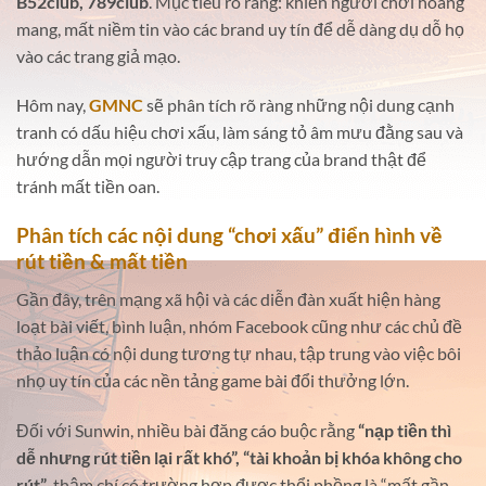
B52club, 789club
. Mục tiêu rõ ràng: khiến người chơi hoang
mang, mất niềm tin vào các brand uy tín để dễ dàng dụ dỗ họ
vào các trang giả mạo.
Hôm nay,
GMNC
sẽ phân tích rõ ràng những nội dung cạnh
tranh có dấu hiệu chơi xấu, làm sáng tỏ âm mưu đằng sau và
hướng dẫn mọi người truy cập trang của brand thật để
tránh mất tiền oan.
Phân tích các nội dung “chơi xấu” điển hình về
rút tiền & mất tiền
Gần đây, trên mạng xã hội và các diễn đàn xuất hiện hàng
loạt bài viết, bình luận, nhóm Facebook cũng như các chủ đề
thảo luận có nội dung tương tự nhau, tập trung vào việc bôi
nhọ uy tín của các nền tảng game bài đổi thưởng lớn.
Đối với Sunwin, nhiều bài đăng cáo buộc rằng
“nạp tiền thì
dễ nhưng rút tiền lại rất khó”, “tài khoản bị khóa không cho
rút”
, thậm chí có trường hợp được thổi phồng là “mất gần