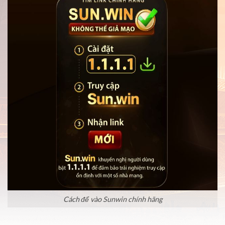
Cách để vào Sunwin chính hãng