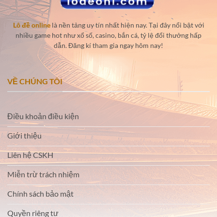
Lô đề online
là nền tảng uy tín nhất hiện nay. Tại đây nổi bật với
nhiều game hot như xổ số, casino, bắn cá, tỷ lệ đổi thưởng hấp
dẫn. Đăng kí tham gia ngay hôm nay!
VỀ CHÚNG TÔI
Điều khoản điều kiện
Giới thiệu
Liên hệ CSKH
Miễn trừ trách nhiệm
Chính sách bảo mật
Quyền riêng tư